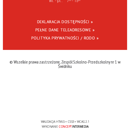
wt. - pt.:
7
- 15
30
00
DEKLARACJA DOSTĘPNOŚCI »
PEŁNE DANE TELEADRESOWE »
POLITYKA PRYWATNOŚCI / RODO »
© Wszelkie prawa zastrzeżone, Zespół Szkolno-Przedszkolny nr 1 w
Świdniku
WALIDACJA:
HTML5
+
CSS3
+
WCAG 2.1
WYKONANIE
CONCEPT
INTERMEDIA