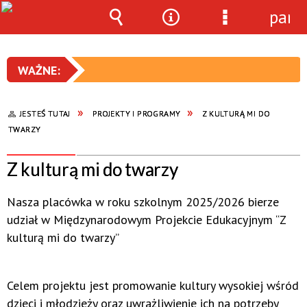
pane
Wyszukiwarka
Narzędzia
Menu
szczegółowe
JESTEŚ TUTAJ
PROJEKTY I PROGRAMY
Z KULTURĄ MI DO
TWARZY
Z kulturą mi do twarzy
Nasza placówka w roku szkolnym 2025/2026 bierze
udział w Międzynarodowym Projekcie Edukacyjnym “Z
kulturą mi do twarzy”
Celem projektu jest promowanie kultury wysokiej wśród
dzieci i młodzieży oraz uwrażliwienie ich na potrzeby