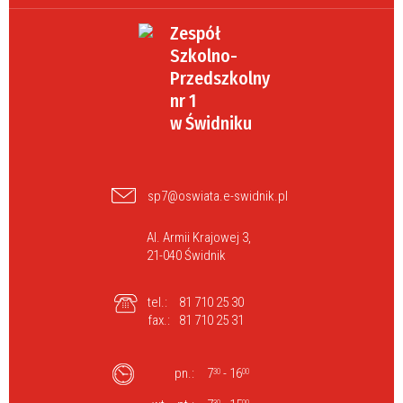
Zespół
Szkolno-
Przedszkolny
nr 1
w Świdniku
sp7@oswiata.e-swidnik.pl
Al. Armii Krajowej 3,
21-040 Świdnik
tel.:
81 710 25 30
fax.:
81 710 25 31
pn.:
7
- 16
30
00