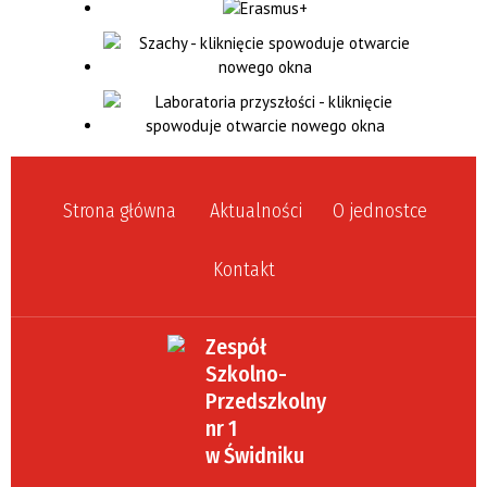
Strona główna
Aktualności
O jednostce
Kontakt
Zespół
Szkolno-
Przedszkolny
nr 1
w Świdniku