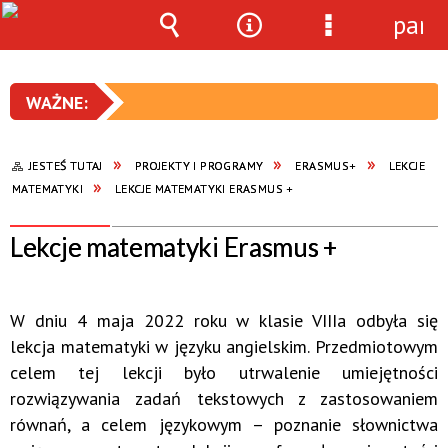
pane
Wyszukiwarka
Narzędzia
Menu
szczegółowe
JESTEŚ TUTAJ
PROJEKTY I PROGRAMY
ERASMUS+
LEKCJE
MATEMATYKI
LEKCJE MATEMATYKI ERASMUS +
Lekcje matematyki Erasmus +
W dniu 4 maja 2022 roku w klasie VIIIa odbyła się
lekcja matematyki w języku angielskim. Przedmiotowym
celem tej lekcji było utrwalenie umiejętności
rozwiązywania zadań tekstowych z zastosowaniem
równań, a celem językowym – poznanie słownictwa