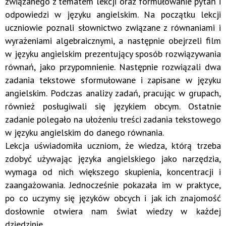
związanego z tematem lekcji oraz formułowanie pytań i
odpowiedzi w języku angielskim. Na początku lekcji
uczniowie poznali słownictwo związane z równaniami i
wyrażeniami algebraicznymi, a następnie obejrzeli film
w języku angielskim prezentujący sposób rozwiązywania
równań, jako przypomnienie. Następnie rozwiązali dwa
zadania tekstowe sformułowane i zapisane w języku
angielskim. Podczas analizy zadań, pracując w grupach,
również posługiwali się językiem obcym. Ostatnie
zadanie polegało na ułożeniu treści zadania tekstowego
w języku angielskim do danego równania.
Lekcja uświadomiła uczniom, że wiedza, którą trzeba
zdobyć używając języka angielskiego jako narzędzia,
wymaga od nich większego skupienia, koncentracji i
zaangażowania. Jednocześnie pokazała im w praktyce,
po co uczymy się języków obcych i jak ich znajomość
dosłownie otwiera nam świat wiedzy w każdej
dziedzinie.