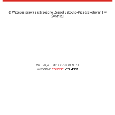
© Wszelkie prawa zastrzeżone, Zespół Szkolno-Przedszkolny nr 1 w
Świdniku
WALIDACJA:
HTML5
+
CSS3
+
WCAG 2.1
WYKONANIE
CONCEPT
INTERMEDIA