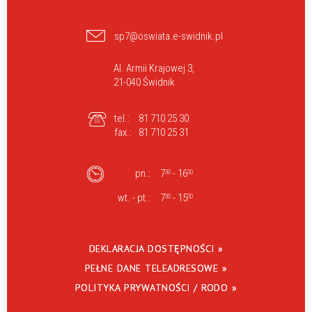
sp7@oswiata.e-swidnik.pl
Al. Armii Krajowej 3,
21-040 Świdnik
tel.:
81 710 25 30
fax.:
81 710 25 31
pn.:
7
- 16
30
00
wt. - pt.:
7
- 15
30
00
DEKLARACJA DOSTĘPNOŚCI »
PEŁNE DANE TELEADRESOWE »
POLITYKA PRYWATNOŚCI / RODO »